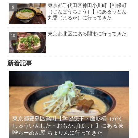
東京都千代田区神田小川町【神保町
（じんぼうちょう）】にあるうどん
丸香（まるか）に行ってきた
東京都北区にある闇市に行ってきた
新着記事
東京都豊島区高田【学習院下・面影橋（がく
しゅういんした・おもかげばし）】にある味
噌らーめん屋 ちょりんに行ってきた