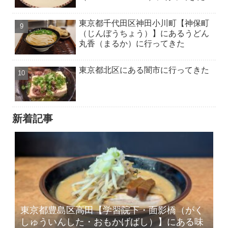
東京都千代田区神田小川町【神保町
（じんぼうちょう）】にあるうどん
丸香（まるか）に行ってきた
東京都北区にある闇市に行ってきた
新着記事
東京都豊島区高田【学習院下・面影橋（がく
しゅういんした・おもかげばし）】にある味