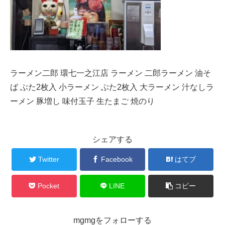
ラーメン二郎 環七一之江店 ラーメン 二郎ラーメン 油そ
ば ぶた2枚入 小ラーメン ぶた2枚入 大ラーメン 汁なしラ
ーメン 豚増し 味付玉子 生たまご 焼のり
シェアする
Twitter
Facebook
はてブ
Pocket
LINE
コピー
mgmgをフォローする