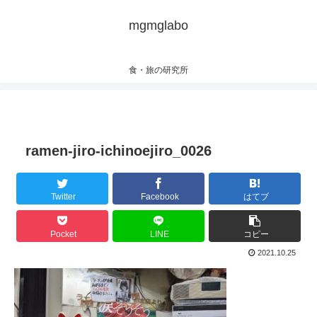
mgmglabo
食・旅の研究所
ramen-jiro-ichinoejiro_0026
Twitter
Facebook
はてブ
Pocket
LINE
コピー
2021.10.25