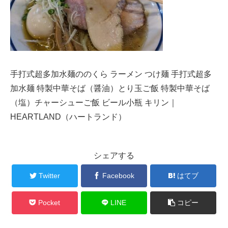
手打式超多加水麺ののくら ラーメン つけ麺 手打式超多
加水麺 特製中華そば（醤油）とり玉ご飯 特製中華そば
（塩）チャーシューご飯 ビール小瓶 キリン｜
HEARTLAND（ハートランド）
シェアする
Twitter
Facebook
はてブ
Pocket
LINE
コピー