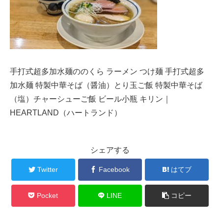
手打式超多加水麺ののくら ラーメン つけ麺 手打式超多
加水麺 特製中華そば（醤油）とり玉ご飯 特製中華そば
（塩）チャーシューご飯 ビール小瓶 キリン｜
HEARTLAND（ハートランド）
シェアする
Twitter
Facebook
はてブ
Pocket
LINE
コピー