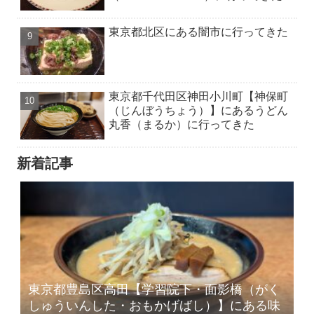
東京都北区にある闇市に行ってきた
東京都千代田区神田小川町【神保町
（じんぼうちょう）】にあるうどん
丸香（まるか）に行ってきた
新着記事
東京都豊島区高田【学習院下・面影橋（がく
しゅういんした・おもかげばし）】にある味