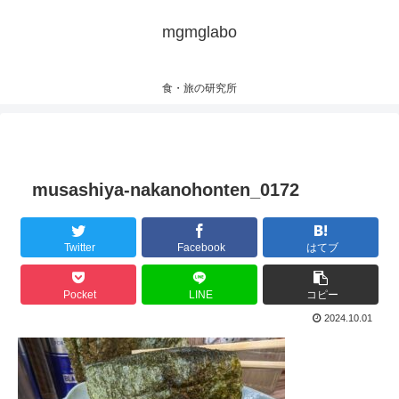
mgmglabo
食・旅の研究所
musashiya-nakanohonten_0172
Twitter
Facebook
はてブ
Pocket
LINE
コピー
2024.10.01