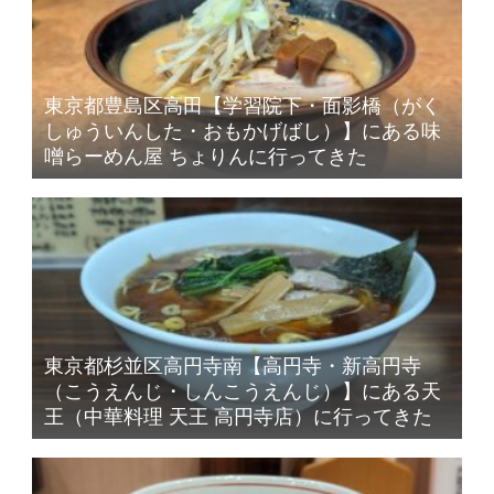
東京都豊島区高田【学習院下・面影橋（がく
しゅういんした・おもかげばし）】にある味
噌らーめん屋 ちょりんに行ってきた
東京都杉並区高円寺南【高円寺・新高円寺
（こうえんじ・しんこうえんじ）】にある天
王（中華料理 天王 高円寺店）に行ってきた