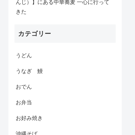
んじ）】にある中華蕎麦 一心に行って
きた
カテゴリー
うどん
うなぎ 鰻
おでん
お弁当
お好み焼き
沖縄そば