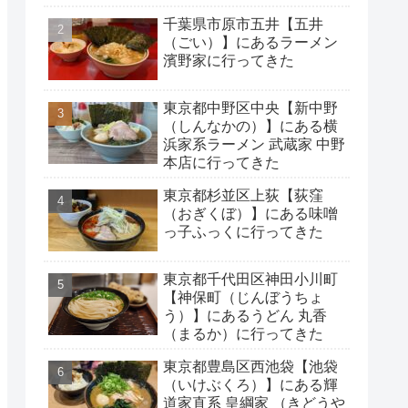
千葉県市原市五井【五井
（ごい）】にあるラーメン
濱野家に行ってきた
東京都中野区中央【新中野
（しんなかの）】にある横
浜家系ラーメン 武蔵家 中野
本店に行ってきた
東京都杉並区上荻【荻窪
（おぎくぼ）】にある味噌
っ子ふっくに行ってきた
東京都千代田区神田小川町
【神保町（じんぼうちょ
う）】にあるうどん 丸香
（まるか）に行ってきた
東京都豊島区西池袋【池袋
（いけぶくろ）】にある輝
道家直系 皇綱家 （きどうや