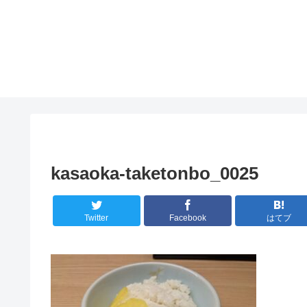
kasaoka-taketonbo_0025
Twitter
Facebook
はてブ