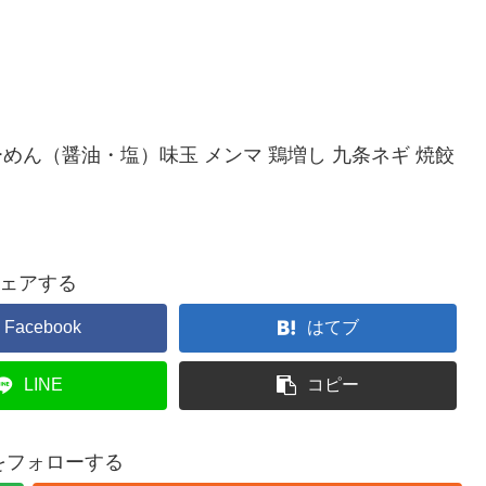
らーめん（醤油・塩）味玉 メンマ 鶏増し 九条ネギ 焼餃
ェアする
Facebook
はてブ
LINE
コピー
gをフォローする