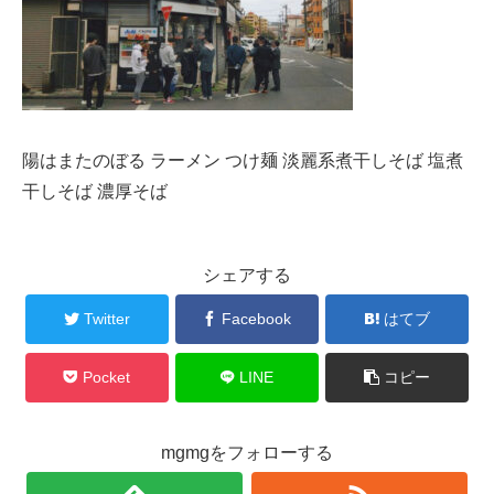
陽はまたのぼる ラーメン つけ麺 淡麗系煮干しそば 塩煮
干しそば 濃厚そば
シェアする
Twitter
Facebook
はてブ
Pocket
LINE
コピー
mgmgをフォローする