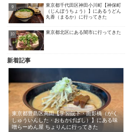
東京都千代田区神田小川町【神保町
（じんぼうちょう）】にあるうどん
丸香（まるか）に行ってきた
東京都北区にある闇市に行ってきた
新着記事
東京都豊島区高田【学習院下・面影橋（がく
しゅういんした・おもかげばし）】にある味
噌らーめん屋 ちょりんに行ってきた