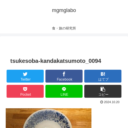
mgmglabo
食・旅の研究所
tsukesoba-kandakatsumoto_0094
Twitter
Facebook
はてブ
Pocket
LINE
コピー
2024.10.20