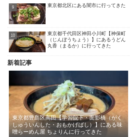
東京都北区にある闇市に行ってきた
東京都千代田区神田小川町【神保町
（じんぼうちょう）】にあるうどん
丸香（まるか）に行ってきた
新着記事
東京都豊島区高田【学習院下・面影橋（がく
しゅういんした・おもかげばし）】にある味
噌らーめん屋 ちょりんに行ってきた