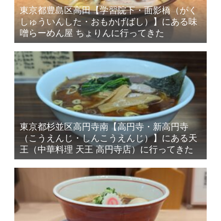
東京都豊島区高田【学習院下・面影橋（がく
しゅういんした・おもかげばし）】にある味
噌らーめん屋 ちょりんに行ってきた
東京都杉並区高円寺南【高円寺・新高円寺
（こうえんじ・しんこうえんじ）】にある天
王（中華料理 天王 高円寺店）に行ってきた