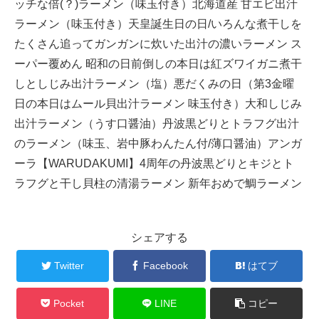
ッチな倍(？)ラーメン（味玉付き）北海道産 甘エビ出汁
ラーメン（味玉付き）天皇誕生日の日/いろんな煮干しを
たくさん追ってガンガンに炊いた出汁の濃いラーメン ス
ーパー覆めん 昭和の日前倒しの本日は紅ズワイガニ煮干
しとしじみ出汁ラーメン（塩）悪だくみの日（第3金曜
日の本日はムール貝出汁ラーメン 味玉付き）大和しじみ
出汁ラーメン（うす口醤油）丹波黒どりとトラフグ出汁
のラーメン（味玉、岩中豚わんたん付/薄口醤油）アンガ
ーラ【WARUDAKUMI】4周年の丹波黒どりとキジとト
ラフグと干し貝柱の清湯ラーメン 新年おめで鯛ラーメン
シェアする
Twitter
Facebook
はてブ
Pocket
LINE
コピー