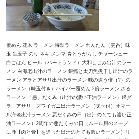
覆めん 花木 ラーメン 特製ラーメン わんたん（雲呑）味
玉 生玉子 のり ネギ メンマ 青とうがらし チャーシュー
白ごはん ビール（ハートランド）大和しじみ出汁のラー
メン 白海老出汁のラーメン 銀鱈と太刀魚煮干し出汁のラ
ーメン アラとアサリ出汁のラーメン 味の違う倍（?）の
ラーメン（味玉付き）ハイパー覆めん 3倍ラーメン ざる
ラーメン 「悪」だくみ（出汁の濃い正油ラーメン）銀ダ
ラ、アサリ、ズワイガニ出汁ラーメン（味玉付）オマー
ル海老出汁ラーメン 悪だくみの日（出汁のとても濃い正
油ラーメン）2周年の悪だくみの日（ムール貝のスープ
に鹿【肉と骨】を追った出汁のとても濃いラーメン）リ