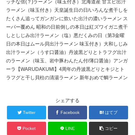
ッチな倍(？)ラーメン（味玉付き）北海道産 甘エビ出汁
ラーメン（味玉付き）天皇誕生日の日/いろんな煮干しを
たくさん追ってガンガンに炊いた出汁の濃いラーメン ス
ーパー覆めん 昭和の日前倒しの本日は紅ズワイガニ煮干
しとしじみ出汁ラーメン（塩）悪だくみの日（第3金曜
日の本日はムール貝出汁ラーメン 味玉付き）大和しじみ
出汁ラーメン（うす口醤油）丹波黒どりとトラフグ出汁
のラーメン（味玉、岩中豚わんたん付/薄口醤油）アンガ
ーラ【WARUDAKUMI】4周年の丹波黒どりとキジとト
ラフグと干し貝柱の清湯ラーメン 新年おめで鯛ラーメン
シェアする
Twitter
Facebook
はてブ
Pocket
LINE
コピー