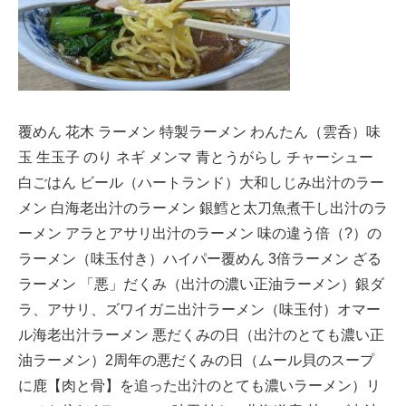
覆めん 花木 ラーメン 特製ラーメン わんたん（雲呑）味
玉 生玉子 のり ネギ メンマ 青とうがらし チャーシュー
白ごはん ビール（ハートランド）大和しじみ出汁のラー
メン 白海老出汁のラーメン 銀鱈と太刀魚煮干し出汁のラ
ーメン アラとアサリ出汁のラーメン 味の違う倍（?）の
ラーメン（味玉付き）ハイパー覆めん 3倍ラーメン ざる
ラーメン 「悪」だくみ（出汁の濃い正油ラーメン）銀ダ
ラ、アサリ、ズワイガニ出汁ラーメン（味玉付）オマー
ル海老出汁ラーメン 悪だくみの日（出汁のとても濃い正
油ラーメン）2周年の悪だくみの日（ムール貝のスープ
に鹿【肉と骨】を追った出汁のとても濃いラーメン）リ