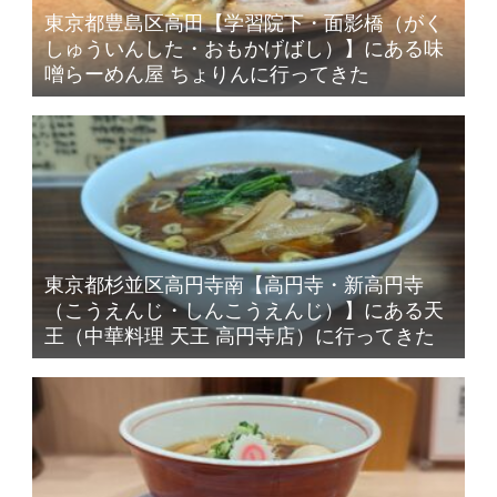
東京都豊島区高田【学習院下・面影橋（がく
しゅういんした・おもかげばし）】にある味
噌らーめん屋 ちょりんに行ってきた
東京都杉並区高円寺南【高円寺・新高円寺
（こうえんじ・しんこうえんじ）】にある天
王（中華料理 天王 高円寺店）に行ってきた