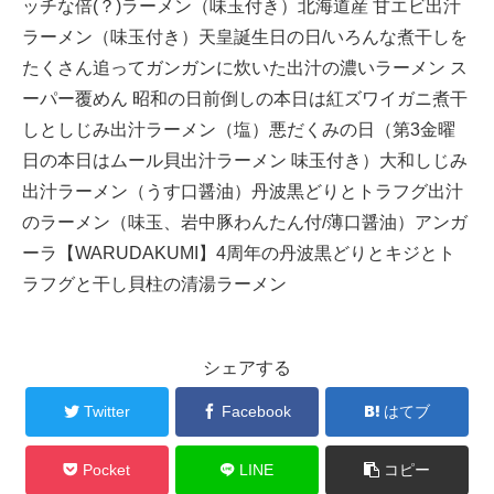
ッチな倍(？)ラーメン（味玉付き）北海道産 甘エビ出汁
ラーメン（味玉付き）天皇誕生日の日/いろんな煮干しを
たくさん追ってガンガンに炊いた出汁の濃いラーメン ス
ーパー覆めん 昭和の日前倒しの本日は紅ズワイガニ煮干
しとしじみ出汁ラーメン（塩）悪だくみの日（第3金曜
日の本日はムール貝出汁ラーメン 味玉付き）大和しじみ
出汁ラーメン（うす口醤油）丹波黒どりとトラフグ出汁
のラーメン（味玉、岩中豚わんたん付/薄口醤油）アンガ
ーラ【WARUDAKUMI】4周年の丹波黒どりとキジとト
ラフグと干し貝柱の清湯ラーメン
シェアする
Twitter
Facebook
はてブ
Pocket
LINE
コピー