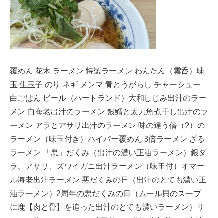
覆めん 花木 ラーメン 特製ラーメン わんたん（雲呑）味
玉 生玉子 のり ネギ メンマ 青とうがらし チャーシュー
白ごはん ビール（ハートランド）大和しじみ出汁のラー
メン 白海老出汁のラーメン 銀鱈と太刀魚煮干し出汁のラ
ーメン アラとアサリ出汁のラーメン 味の違う倍（?）の
ラーメン（味玉付き）ハイパー覆めん 3倍ラーメン ざる
ラーメン 「悪」だくみ（出汁の濃い正油ラーメン）銀ダ
ラ、アサリ、ズワイガニ出汁ラーメン（味玉付）オマー
ル海老出汁ラーメン 悪だくみの日（出汁のとても濃い正
油ラーメン）2周年の悪だくみの日（ムール貝のスープ
に鹿【肉と骨】を追った出汁のとても濃いラーメン）リ