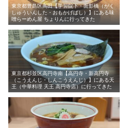
東京都豊島区高田【学習院下・面影橋（がく
しゅういんした・おもかげばし）】にある味
噌らーめん屋 ちょりんに行ってきた
東京都杉並区高円寺南【高円寺・新高円寺
（こうえんじ・しんこうえんじ）】にある天
王（中華料理 天王 高円寺店）に行ってきた