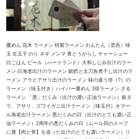
覆めん 花木 ラーメン 特製ラーメン わんたん（雲呑）味
玉 生玉子 のり ネギ メンマ 青とうがらし チャーシュー
白ごはん ビール（ハートランド）大和しじみ出汁のラー
メン 白海老出汁のラーメン 銀鱈と太刀魚煮干し出汁のラ
ーメン アラとアサリ出汁のラーメン 味の違う倍（?）の
ラーメン（味玉付き）ハイパー覆めん 3倍ラーメン ざる
ラーメン 「悪」だくみ（出汁の濃い正油ラーメン）銀ダ
ラ、アサリ、ズワイガニ出汁ラーメン（味玉付）オマー
ル海老出汁ラーメン 悪だくみの日（出汁のとても濃い正
油ラーメン）2周年の悪だくみの日（ムール貝のスープ
に鹿【肉と骨】を追った出汁のとても濃いラーメン）リ