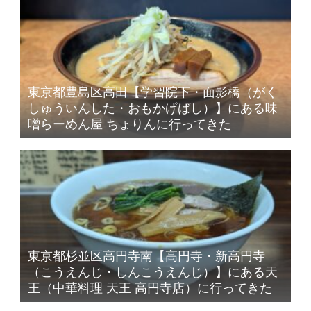
東京都豊島区高田【学習院下・面影橋（がく
しゅういんした・おもかげばし）】にある味
噌らーめん屋 ちょりんに行ってきた
東京都杉並区高円寺南【高円寺・新高円寺
（こうえんじ・しんこうえんじ）】にある天
王（中華料理 天王 高円寺店）に行ってきた