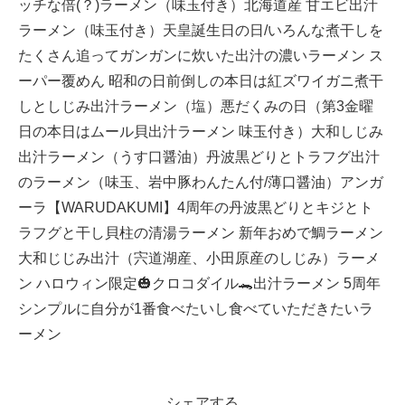
ッチな倍(？)ラーメン（味玉付き）北海道産 甘エビ出汁
ラーメン（味玉付き）天皇誕生日の日/いろんな煮干しを
たくさん追ってガンガンに炊いた出汁の濃いラーメン ス
ーパー覆めん 昭和の日前倒しの本日は紅ズワイガニ煮干
しとしじみ出汁ラーメン（塩）悪だくみの日（第3金曜
日の本日はムール貝出汁ラーメン 味玉付き）大和しじみ
出汁ラーメン（うす口醤油）丹波黒どりとトラフグ出汁
のラーメン（味玉、岩中豚わんたん付/薄口醤油）アンガ
ーラ【WARUDAKUMI】4周年の丹波黒どりとキジとト
ラフグと干し貝柱の清湯ラーメン 新年おめで鯛ラーメン
大和じじみ出汁（宍道湖産、小田原産のしじみ）ラーメ
ン ハロウィン限定🎃クロコダイル🐊出汁ラーメン 5周年
シンプルに自分が1番食べたいし食べていただきたいラ
ーメン
シェアする