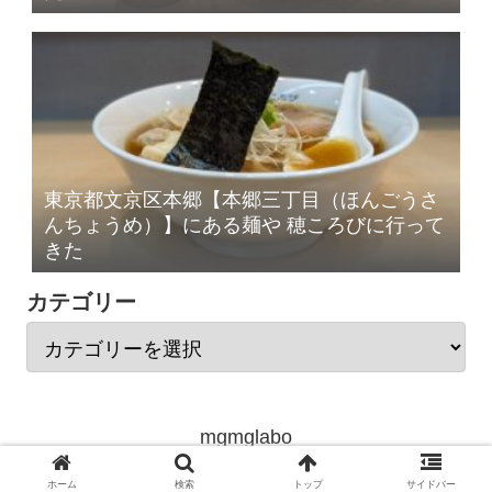
東京都文京区本郷【本郷三丁目（ほんごうさ
んちょうめ）】にある麺や 穂ころびに行って
きた
カテゴリー
mgmglabo
© 2020 mgmglabo.com All Rights Reserved.
ホーム
検索
トップ
サイドバー