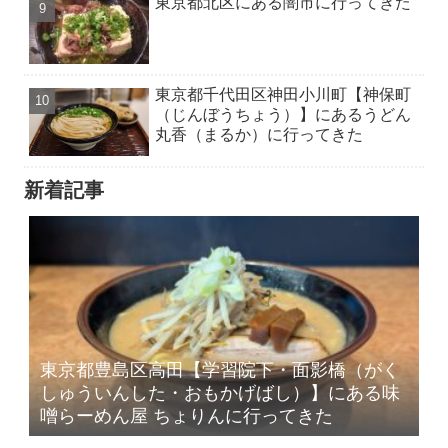
東京都北区にある闇市に行ってきた
東京都千代田区神田小川町【神保町
（じんぼうちょう）】にあるうどん
丸香（まるか）に行ってきた
新着記事
東京都豊島区高田【学習院下・面影橋（がく
しゅういんした・おもかげばし）】にある味
噌らーめん屋 ちょりんに行ってきた