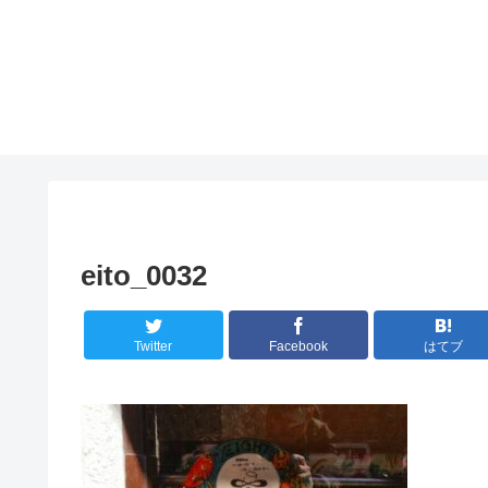
eito_0032
Twitter
Facebook
はてブ