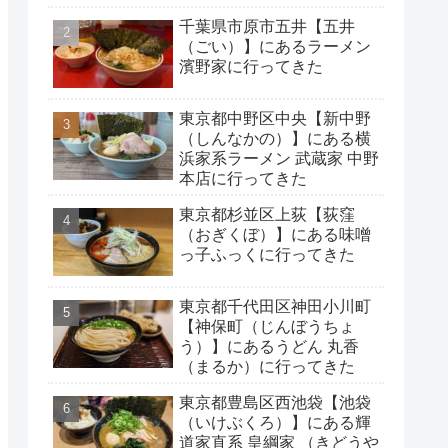
千葉県市原市五井【五井
（ごい）】にあるラーメン
濱野家に行ってきた
東京都中野区中央【新中野
（しんなかの）】にある横
浜家系ラーメン 武蔵家 中野
本店に行ってきた
東京都杉並区上荻【荻窪
（おぎくぼ）】にある味噌
っ子ふっくに行ってきた
東京都千代田区神田小川町
【神保町（じんぼうちょ
う）】にあるうどん 丸香
（まるか）に行ってきた
東京都豊島区西池袋【池袋
（いけぶくろ）】にある輝
道家直系 皇綱家 （きどうや