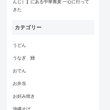
んじ）】にある中華蕎麦 一心に行って
きた
カテゴリー
うどん
うなぎ 鰻
おでん
お弁当
お好み焼き
沖縄そば