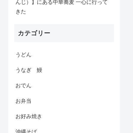
んじ）】にある中華蕎麦 一心に行って
きた
カテゴリー
うどん
うなぎ 鰻
おでん
お弁当
お好み焼き
沖縄そば