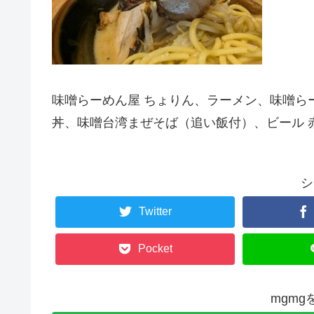
味噌らーめん屋 ちょりん、ラーメン、味噌ら
丼、味噌台湾まぜそば（追い飯付）、ビール 
シ
Twitter
Pocket
mgm