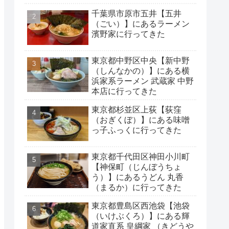
千葉県市原市五井【五井
（ごい）】にあるラーメン
濱野家に行ってきた
東京都中野区中央【新中野
（しんなかの）】にある横
浜家系ラーメン 武蔵家 中野
本店に行ってきた
東京都杉並区上荻【荻窪
（おぎくぼ）】にある味噌
っ子ふっくに行ってきた
東京都千代田区神田小川町
【神保町（じんぼうちょ
う）】にあるうどん 丸香
（まるか）に行ってきた
東京都豊島区西池袋【池袋
（いけぶくろ）】にある輝
道家直系 皇綱家 （きどうや