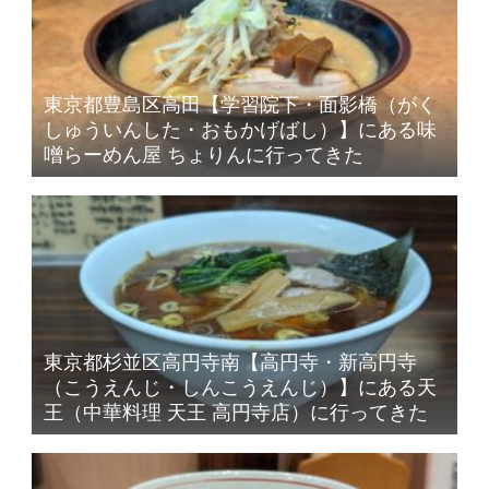
東京都豊島区高田【学習院下・面影橋（がく
しゅういんした・おもかげばし）】にある味
噌らーめん屋 ちょりんに行ってきた
東京都杉並区高円寺南【高円寺・新高円寺
（こうえんじ・しんこうえんじ）】にある天
王（中華料理 天王 高円寺店）に行ってきた