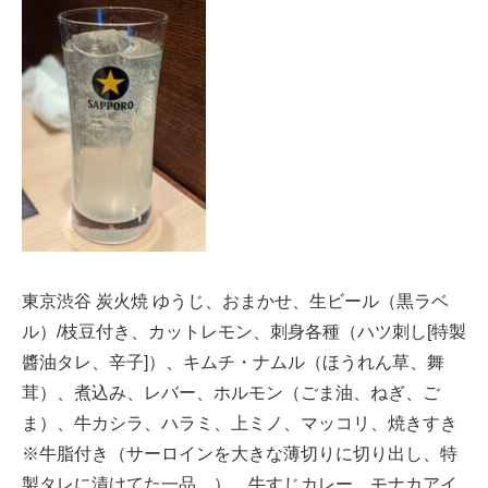
東京渋谷 炭火焼 ゆうじ、おまかせ、生ビール（黒ラベ
ル）/枝豆付き、カットレモン、刺身各種（ハツ刺し[特製
醬油タレ、辛子]）、キムチ・ナムル（ほうれん草、舞
茸）、煮込み、レバー、ホルモン（ごま油、ねぎ、ご
ま）、牛カシラ、ハラミ、上ミノ、マッコリ、焼きすき
※牛脂付き（サーロインを大きな薄切りに切り出し、特
製タレに漬けてた一品。）、牛すじカレー、モナカアイ