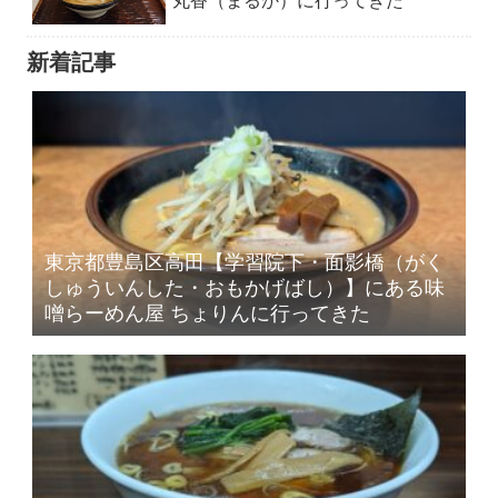
丸香（まるか）に行ってきた
新着記事
東京都豊島区高田【学習院下・面影橋（がく
しゅういんした・おもかげばし）】にある味
噌らーめん屋 ちょりんに行ってきた