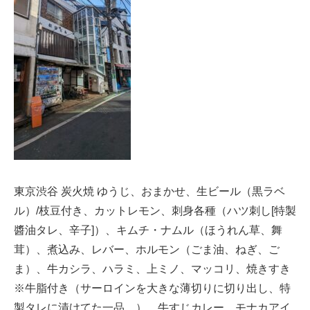
東京渋谷 炭火焼 ゆうじ、おまかせ、生ビール（黒ラベ
ル）/枝豆付き、カットレモン、刺身各種（ハツ刺し[特製
醬油タレ、辛子]）、キムチ・ナムル（ほうれん草、舞
茸）、煮込み、レバー、ホルモン（ごま油、ねぎ、ご
ま）、牛カシラ、ハラミ、上ミノ、マッコリ、焼きすき
※牛脂付き（サーロインを大きな薄切りに切り出し、特
製タレに漬けてた一品。）、牛すじカレー、モナカアイ