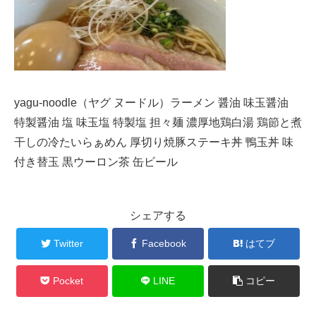
yagu-noodle（ヤグ ヌードル）ラーメン 醤油 味玉醤油
特製醤油 塩 味玉塩 特製塩 担々麺 濃厚地鶏白湯 鶏節と煮
干しの冷たいらぁめん 厚切り焼豚ステーキ丼 鴨玉丼 味
付き替玉 黒ウーロン茶 缶ビール
シェアする
Twitter
Facebook
はてブ
Pocket
LINE
コピー