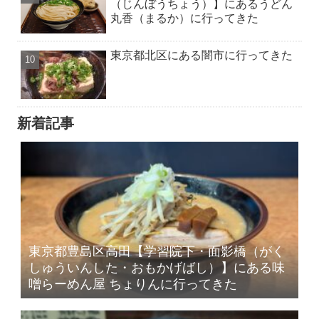
（じんぼうちょう）】にあるうどん
丸香（まるか）に行ってきた
東京都北区にある闇市に行ってきた
新着記事
東京都豊島区高田【学習院下・面影橋（がく
しゅういんした・おもかげばし）】にある味
噌らーめん屋 ちょりんに行ってきた