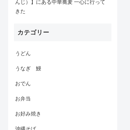
んじ）】にある中華蕎麦 一心に行って
きた
カテゴリー
うどん
うなぎ 鰻
おでん
お弁当
お好み焼き
沖縄そば