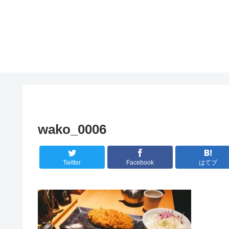
wako_0006
Twitter
Facebook
はてブ