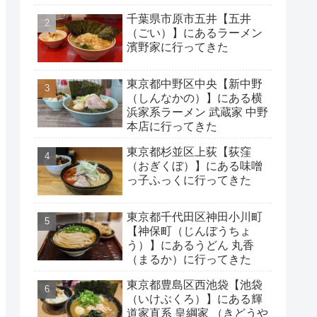
千葉県市原市五井【五井
（ごい）】にあるラーメン
濱野家に行ってきた
東京都中野区中央【新中野
（しんなかの）】にある横
浜家系ラーメン 武蔵家 中野
本店に行ってきた
東京都杉並区上荻【荻窪
（おぎくぼ）】にある味噌
っ子ふっくに行ってきた
東京都千代田区神田小川町
【神保町（じんぼうちょ
う）】にあるうどん 丸香
（まるか）に行ってきた
東京都豊島区西池袋【池袋
（いけぶくろ）】にある輝
道家直系 皇綱家 （きどうや