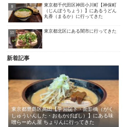
東京都千代田区神田小川町【神保町
（じんぼうちょう）】にあるうどん
丸香（まるか）に行ってきた
東京都北区にある闇市に行ってきた
新着記事
東京都豊島区高田【学習院下・面影橋（がく
しゅういんした・おもかげばし）】にある味
噌らーめん屋 ちょりんに行ってきた