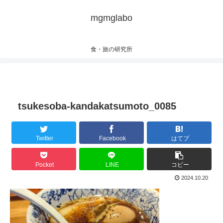
mgmglabo
食・旅の研究所
tsukesoba-kandakatsumoto_0085
Twitter
Facebook
はてブ
Pocket
LINE
コピー
2024.10.20