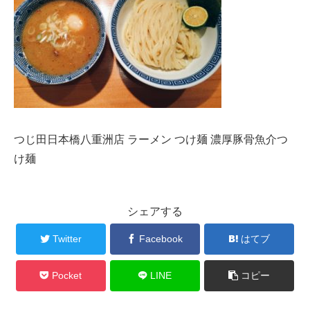
つじ田日本橋八重洲店 ラーメン つけ麺 濃厚豚骨魚介つ
け麺
シェアする
Twitter
Facebook
はてブ
Pocket
LINE
コピー