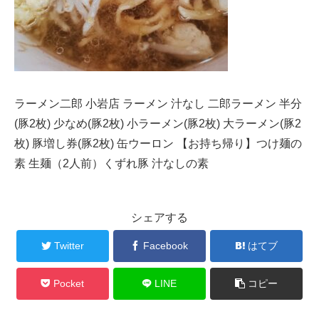
ラーメン二郎 小岩店 ラーメン 汁なし 二郎ラーメン 半分
(豚2枚) 少なめ(豚2枚) 小ラーメン(豚2枚) 大ラーメン(豚2
枚) 豚増し券(豚2枚) 缶ウーロン 【お持ち帰り】つけ麺の
素 生麺（2人前）くずれ豚 汁なしの素
シェアする
Twitter
Facebook
はてブ
Pocket
LINE
コピー