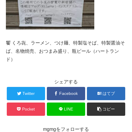
饗 くろ㐂、ラーメン、つけ麺、特製塩そば、特製醤油そ
ば、名物焼売、おつまみ盛り、瓶ビール（ハートラン
ド）
シェアする
Twitter
Facebook
はてブ
Pocket
LINE
コピー
mgmgをフォローする