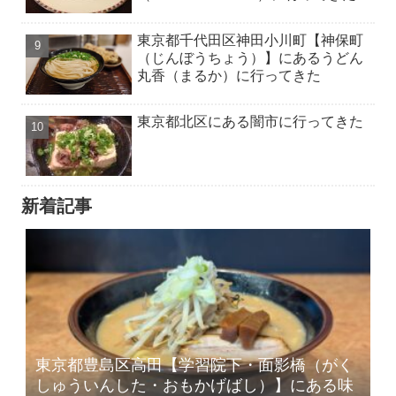
東京都千代田区神田小川町【神保町
（じんぼうちょう）】にあるうどん
丸香（まるか）に行ってきた
東京都北区にある闇市に行ってきた
新着記事
東京都豊島区高田【学習院下・面影橋（がく
しゅういんした・おもかげばし）】にある味