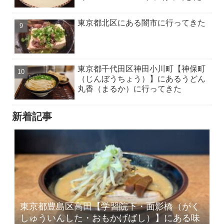
東京都北区にある闇市に行ってきた
東京都千代田区神田小川町【神保町
（じんぼうちょう）】にあるうどん
丸香（まるか）に行ってきた
新着記事
東京都豊島区高田【学習院下・面影橋（がく
しゅういんした・おもかげばし）】にある味