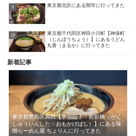
東京都北区にある闇市に行ってきた
東京都千代田区神田小川町【神保町
（じんぼうちょう）】にあるうどん
丸香（まるか）に行ってきた
新着記事
東京都豊島区高田【学習院下・面影橋（がく
しゅういんした・おもかげばし）】にある味
噌らーめん屋 ちょりんに行ってきた