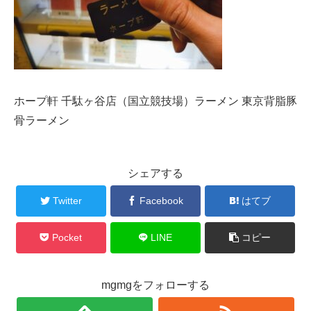
ホープ軒 千駄ヶ谷店（国立競技場）ラーメン 東京背脂豚
骨ラーメン
シェアする
Twitter
Facebook
はてブ
Pocket
LINE
コピー
mgmgをフォローする