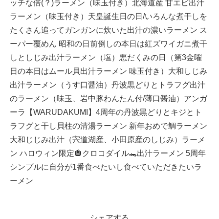
ッチな倍(？)ラーメン（味玉付き）北海道産 甘エビ出汁
ラーメン（味玉付き）天皇誕生日の日/いろんな煮干しを
たくさん追ってガンガンに炊いた出汁の濃いラーメン ス
ーパー覆めん 昭和の日前倒しの本日は紅ズワイガニ煮干
しとしじみ出汁ラーメン（塩）悪だくみの日（第3金曜
日の本日はムール貝出汁ラーメン 味玉付き）大和しじみ
出汁ラーメン（うす口醤油）丹波黒どりとトラフグ出汁
のラーメン（味玉、岩中豚わんたん付/薄口醤油）アンガ
ーラ【WARUDAKUMI】4周年の丹波黒どりとキジとト
ラフグと干し貝柱の清湯ラーメン 新年おめで鯛ラーメン
大和じじみ出汁（宍道湖産、小田原産のしじみ）ラーメ
ン ハロウィン限定🎃クロコダイル🐊出汁ラーメン 5周年
シンプルに自分が1番食べたいし食べていただきたいラ
ーメン
シェアする