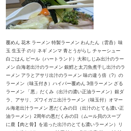
覆めん 花木 ラーメン 特製ラーメン わんたん（雲呑）味
玉 生玉子 のり ネギ メンマ 青とうがらし チャーシュー
白ごはん ビール（ハートランド）大和しじみ出汁のラー
メン 白海老出汁のラーメン 銀鱈と太刀魚煮干し出汁のラ
ーメン アラとアサリ出汁のラーメン 味の違う倍（?）の
ラーメン（味玉付き）ハイパー覆めん 3倍ラーメン ざる
ラーメン 「悪」だくみ（出汁の濃い正油ラーメン）銀ダ
ラ、アサリ、ズワイガニ出汁ラーメン（味玉付）オマー
ル海老出汁ラーメン 悪だくみの日（出汁のとても濃い正
油ラーメン）2周年の悪だくみの日（ムール貝のスープ
に鹿【肉と骨】を追った出汁のとても濃いラーメン）リ