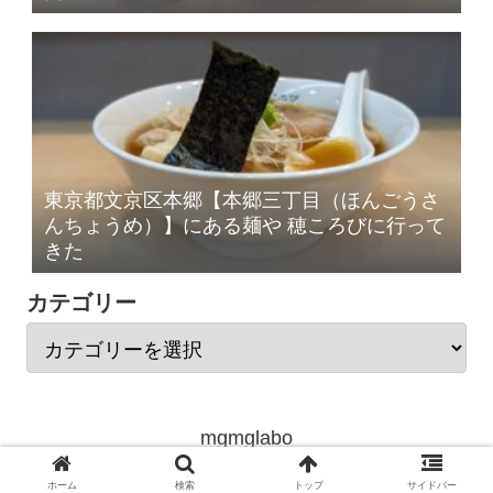
東京都文京区本郷【本郷三丁目（ほんごうさ
んちょうめ）】にある麺や 穂ころびに行って
きた
カテゴリー
mgmglabo
© 2020 mgmglabo.com All Rights Reserved.
ホーム
検索
トップ
サイドバー