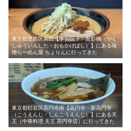
東京都豊島区高田【学習院下・面影橋（がく
しゅういんした・おもかげばし）】にある味
噌らーめん屋 ちょりんに行ってきた
東京都杉並区高円寺南【高円寺・新高円寺
（こうえんじ・しんこうえんじ）】にある天
王（中華料理 天王 高円寺店）に行ってきた