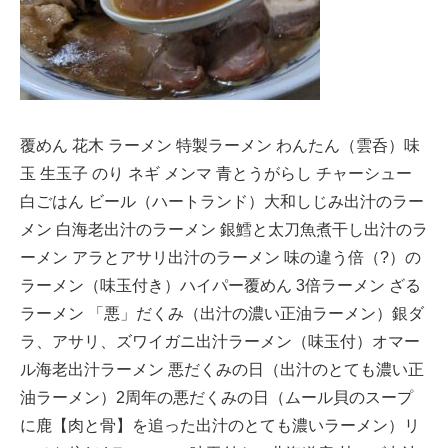
覆めん 花木 ラーメン 特製ラーメン わんたん（雲呑）味
玉 生玉子 のり ネギ メンマ 青とうがらし チャーシュー
白ごはん ビール（ハートランド）大和しじみ出汁のラー
メン 白海老出汁のラーメン 銀鱈と太刀魚煮干し出汁のラ
ーメン アラとアサリ出汁のラーメン 味の違う倍（?）の
ラーメン（味玉付き）ハイパー覆めん 3倍ラーメン ざる
ラーメン 「悪」だくみ（出汁の濃い正油ラーメン）銀ダ
ラ、アサリ、ズワイガニ出汁ラーメン（味玉付）オマー
ル海老出汁ラーメン 悪だくみの日（出汁のとても濃い正
油ラーメン）2周年の悪だくみの日（ムール貝のスープ
に鹿【肉と骨】を追った出汁のとても濃いラーメン）リ