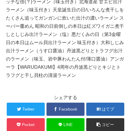
ッチな倍(？)ラーメン（味玉付き）北海道産 甘エビ出汁
ラーメン（味玉付き）天皇誕生日の日/いろんな煮干しを
たくさん追ってガンガンに炊いた出汁の濃いラーメン ス
ーパー覆めん 昭和の日前倒しの本日は紅ズワイガニ煮干
しとしじみ出汁ラーメン（塩）悪だくみの日（第3金曜
日の本日はムール貝出汁ラーメン 味玉付き）大和しじみ
出汁ラーメン（うす口醤油）丹波黒どりとトラフグ出汁
のラーメン（味玉、岩中豚わんたん付/薄口醤油）アンガ
ーラ【WARUDAKUMI】4周年の丹波黒どりとキジとト
ラフグと干し貝柱の清湯ラーメン
シェアする
Twitter
Facebook
はてブ
Pocket
LINE
コピー