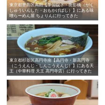
東京都豊島区高田【学習院下・面影橋（がく
しゅういんした・おもかげばし）】にある味
噌らーめん屋 ちょりんに行ってきた
東京都杉並区高円寺南【高円寺・新高円寺
（こうえんじ・しんこうえんじ）】にある天
王（中華料理 天王 高円寺店）に行ってきた