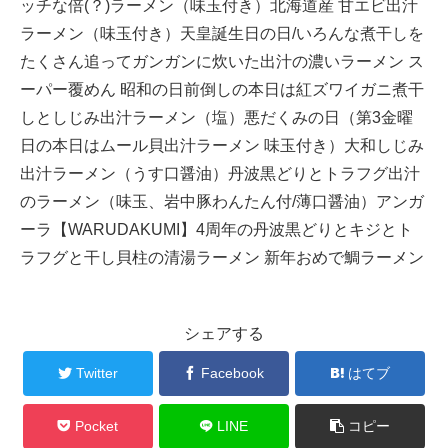
ッチな倍(？)ラーメン（味玉付き）北海道産 甘エビ出汁
ラーメン（味玉付き）天皇誕生日の日/いろんな煮干しを
たくさん追ってガンガンに炊いた出汁の濃いラーメン ス
ーパー覆めん 昭和の日前倒しの本日は紅ズワイガニ煮干
しとしじみ出汁ラーメン（塩）悪だくみの日（第3金曜
日の本日はムール貝出汁ラーメン 味玉付き）大和しじみ
出汁ラーメン（うす口醤油）丹波黒どりとトラフグ出汁
のラーメン（味玉、岩中豚わんたん付/薄口醤油）アンガ
ーラ【WARUDAKUMI】4周年の丹波黒どりとキジとト
ラフグと干し貝柱の清湯ラーメン 新年おめで鯛ラーメン
シェアする
Twitter
Facebook
はてブ
Pocket
LINE
コピー