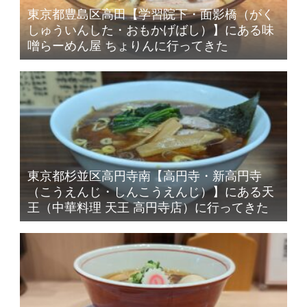
東京都豊島区高田【学習院下・面影橋（がく
しゅういんした・おもかげばし）】にある味
噌らーめん屋 ちょりんに行ってきた
東京都杉並区高円寺南【高円寺・新高円寺
（こうえんじ・しんこうえんじ）】にある天
王（中華料理 天王 高円寺店）に行ってきた