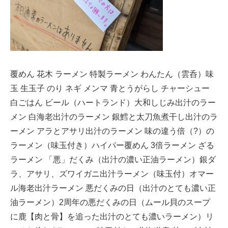
覆めん 花木 ラーメン 特製ラーメン わんたん（雲呑）味
玉 生玉子 のり ネギ メンマ 青とうがらし チャーシュー
白ごはん ビール（ハートランド）大和しじみ出汁のラー
メン 白海老出汁のラーメン 銀鱈と太刀魚煮干し出汁のラ
ーメン アラとアサリ出汁のラーメン 味の違う倍（?）の
ラーメン（味玉付き）ハイパー覆めん 3倍ラーメン ざる
ラーメン 「悪」だくみ（出汁の濃い正油ラーメン）銀ダ
ラ、アサリ、ズワイガニ出汁ラーメン（味玉付）オマー
ル海老出汁ラーメン 悪だくみの日（出汁のとても濃い正
油ラーメン）2周年の悪だくみの日（ムール貝のスープ
に鹿【肉と骨】を追った出汁のとても濃いラーメン）リ