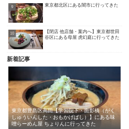
東京都北区にある闇市に行ってきた
【閉店 他店舗・案内へ】東京都世田
谷区にある母屋 虎幻庭に行ってきた
新着記事
東京都豊島区高田【学習院下・面影橋（がく
しゅういんした・おもかげばし）】にある味
噌らーめん屋 ちょりんに行ってきた