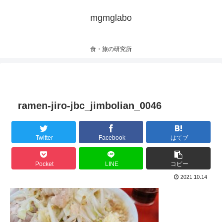
mgmglabo
食・旅の研究所
ramen-jiro-jbc_jimbolian_0046
Twitter
Facebook
はてブ
Pocket
LINE
コピー
2021.10.14