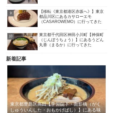
【移転《東京都港区赤坂へ》】東京
都品川区にあるカサローエモ
（CASAROWEMO）に行ってきた
東京都千代田区神田小川町【神保町
（じんぼうちょう）】にあるうどん
丸香（まるか）に行ってきた
新着記事
東京都豊島区高田【学習院下・面影橋（がく
しゅういんした・おもかげばし）】にある味