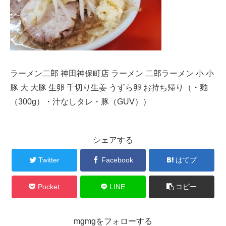
ラーメン二郎 神田神保町店 ラーメン 二郎ラーメン 小 小
豚 大 大豚 生卵 千切り生姜 うずら卵 お持ち帰り（・麺
（300g）・汁なしタレ・豚（GUV））
シェアする
Twitter
Facebook
はてブ
Pocket
LINE
コピー
mgmgをフォローする