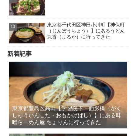
東京都千代田区神田小川町【神保町
（じんぼうちょう）】にあるうどん
丸香（まるか）に行ってきた
新着記事
東京都豊島区高田【学習院下・面影橋（がく
しゅういんした・おもかげばし）】にある味
噌らーめん屋 ちょりんに行ってきた