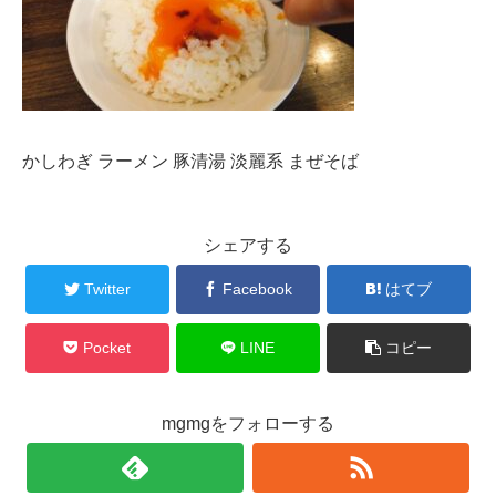
かしわぎ ラーメン 豚清湯 淡麗系 まぜそば
シェアする
Twitter
Facebook
はてブ
Pocket
LINE
コピー
mgmgをフォローする