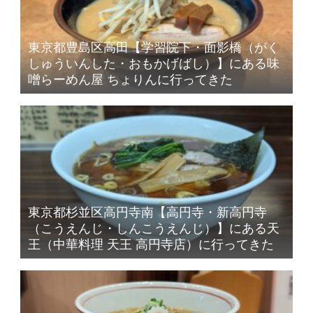
東京都豊島区高田【学習院下・面影橋（がく
しゅういんした・おもかげばし）】にある味
噌らーめん屋 ちょりんに行ってきた
東京都杉並区高円寺南【高円寺・新高円寺
（こうえんじ・しんこうえんじ）】にある天
王（中華料理 天王 高円寺店）に行ってきた