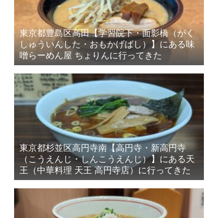
東京都豊島区高田【学習院下・面影橋（がく
しゅういんした・おもかげばし）】にある味
噌らーめん屋 ちょりんに行ってきた
東京都杉並区高円寺南【高円寺・新高円寺
（こうえんじ・しんこうえんじ）】にある天
王（中華料理 天王 高円寺店）に行ってきた