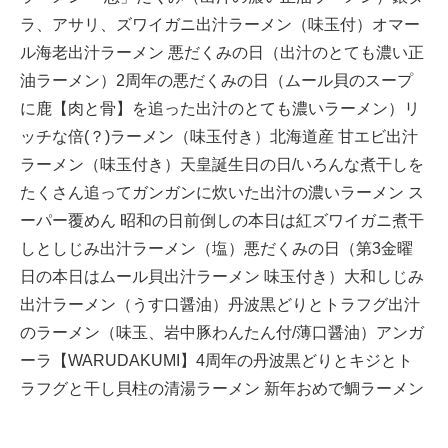
ラ、アサリ、ズワイガニ出汁ラーメン（味玉付）オマー
ル海老出汁ラーメン 悪だくみの日（出汁のとても濃い正
油ラーメン）2周年の悪だくみの日（ムール貝のスープ
に鹿【肉と骨】を追った出汁のとても濃いラーメン）リ
ッチな倍(？)ラーメン（味玉付き）北海道産 甘エビ出汁
ラーメン（味玉付き）天皇誕生日の日/いろんな煮干しを
たくさん追ってガンガンに炊いた出汁の濃いラーメン ス
ーパー覆めん 昭和の日前倒しの本日は紅ズワイガニ煮干
しとしじみ出汁ラーメン（塩）悪だくみの日（第3金曜
日の本日はムール貝出汁ラーメン 味玉付き）大和しじみ
出汁ラーメン（うす口醤油）丹波黒どりとトラフグ出汁
のラーメン（味玉、岩中豚わんたん付/薄口醤油）アンガ
ーラ【WARUDAKUMI】4周年の丹波黒どりとキジとト
ラフグと干し貝柱の清湯ラーメン 新年おめで鯛ラーメン