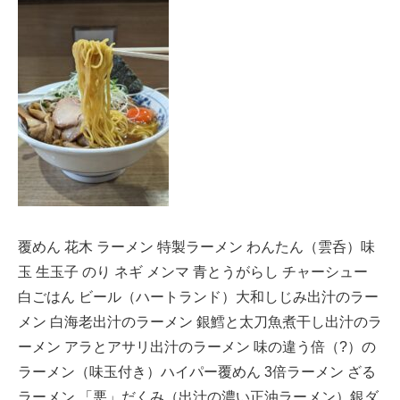
覆めん 花木 ラーメン 特製ラーメン わんたん（雲呑）味
玉 生玉子 のり ネギ メンマ 青とうがらし チャーシュー
白ごはん ビール（ハートランド）大和しじみ出汁のラー
メン 白海老出汁のラーメン 銀鱈と太刀魚煮干し出汁のラ
ーメン アラとアサリ出汁のラーメン 味の違う倍（?）の
ラーメン（味玉付き）ハイパー覆めん 3倍ラーメン ざる
ラーメン 「悪」だくみ（出汁の濃い正油ラーメン）銀ダ