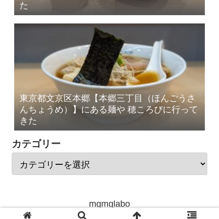
た
東京都文京区本郷【本郷三丁目（ほんごうさ
んちょうめ）】にある麺や 穂ころびに行って
きた
カテゴリー
mgmglabo
© 2020 mgmglabo.com All Rights Reserved.