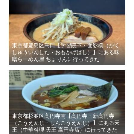
東京都豊島区高田【学習院下・面影橋（がく
しゅういんした・おもかげばし）】にある味
噌らーめん屋 ちょりんに行ってきた
東京都杉並区高円寺南【高円寺・新高円寺
（こうえんじ・しんこうえんじ）】にある天
王（中華料理 天王 高円寺店）に行ってきた