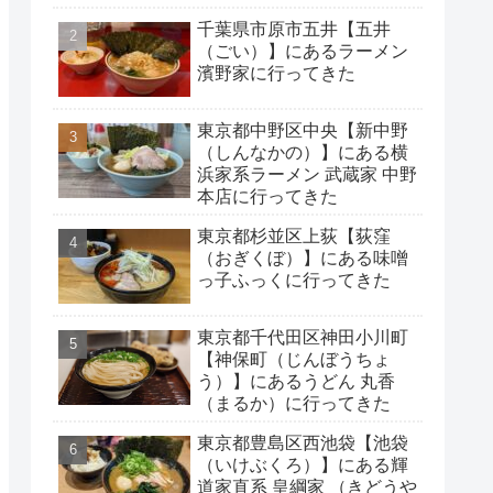
千葉県市原市五井【五井
（ごい）】にあるラーメン
濱野家に行ってきた
東京都中野区中央【新中野
（しんなかの）】にある横
浜家系ラーメン 武蔵家 中野
本店に行ってきた
東京都杉並区上荻【荻窪
（おぎくぼ）】にある味噌
っ子ふっくに行ってきた
東京都千代田区神田小川町
【神保町（じんぼうちょ
う）】にあるうどん 丸香
（まるか）に行ってきた
東京都豊島区西池袋【池袋
（いけぶくろ）】にある輝
道家直系 皇綱家 （きどうや