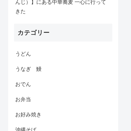
んじ）】にある中華蕎麦 一心に行って
きた
カテゴリー
うどん
うなぎ 鰻
おでん
お弁当
お好み焼き
沖縄そば